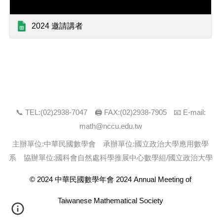
2024 邀請講者
📞 TEL:(0
2
)
2938
-
7047
🖨 FAX:(0
2
)
2938-7905
📧 E-mail:
math@nccu.edu.tw
主辦單位:中華民國數學會 承辦單位:
國立政治大學應用數學
系
協辦單位:國科會自然處科學推展中心數學組/
國立政治大學
© 202
4
中華民國數學年會 202
4
Annual Meeting of
Taiwanese Mathematical Society