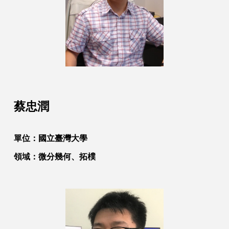
蔡忠潤
單位：
國立臺灣大學
領域：
微分幾何、拓樸