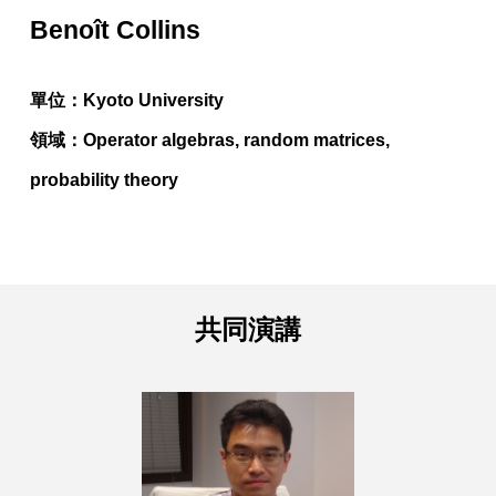
Benoît Collins
單位：Kyoto University
領域：Operator algebras, random matrices,
probability theory
共同
演講